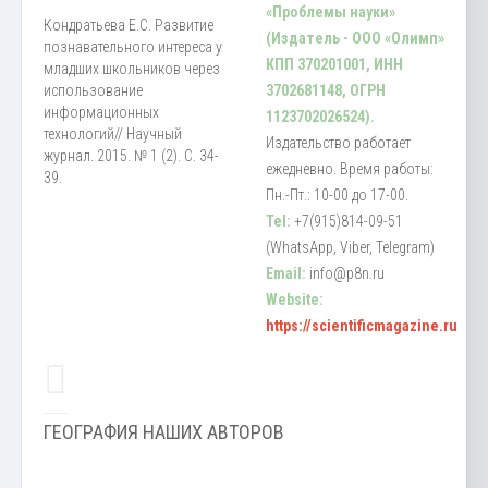
«Проблемы науки»
Кондратьева Е.С. Развитие
(Издатель - ООО «Олимп»
познавательного интереса у
КПП 370201001, ИНН
младших школьников через
использование
3702681148, ОГРН
информационных
1123702026524).
технологий// Научный
Издательство работает
журнал. 2015. № 1 (2). С. 34-
ежедневно. Время работы:
39.
Пн.-Пт.: 10-00 до 17-00.
Tel:
+7(915)814-09-51
(WhatsApp, Viber, Telegram)
Email:
info@p8n.ru
Website:
https://scientificmagazine.ru
ГЕОГРАФИЯ НАШИХ АВТОРОВ