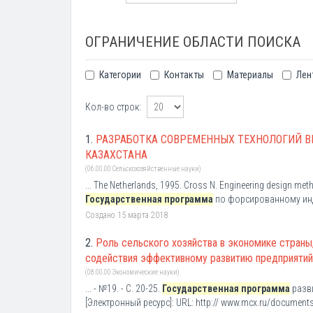
ОГРАНИЧЕНИЕ ОБЛАСТИ ПОИСКА
Категории
Контакты
Материалы
Лен
Кол-во строк:
1.
РАЗРАБОТКА СОВРЕМЕННЫХ ТЕХНОЛОГИЙ В
КАЗАХСТАНА
(06.00.00 Сельскохозяйственные науки)
... The Netherlands, 1995. Cross N. Engineering design met
Государственная программа
по форсированному инд
Создано 15 марта 2018
2.
Роль сельского хозяйства в экономике стран
содействия эффективному развитию предприяти
(08.00.00 Экономические науки)
... - №19. - С. 20-25.
Государственная программа
разви
[Электронный ресурс]: URL: http:// www.mcx.ru/documents