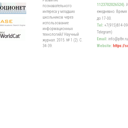
Развитие
1123702026524).
познавательного
интереса у младших
ежедневно. Время р
школьников через
до 17-00.
использование
Tel:
+7(915)814-09-
информационных
Telegram)
технологий// Научный
Email:
info@p8n.ru
журнал. 2015. № 1 (2). С.
34-39.
Website:
https://