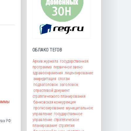
ОБЛАКО ТЕГОВ
Архив журнала
государственная
программа
первичное звено
здравоохранения
лицензирование
аккредитация
слоган
подзаголовок
заголовок
отраслевой документ
стратегического планирования
раммы
банковская конкуренция
прогнозирование
муниципальное
управление
государственное
управление
стратегическое
тва РФ:
планирование
стратегия