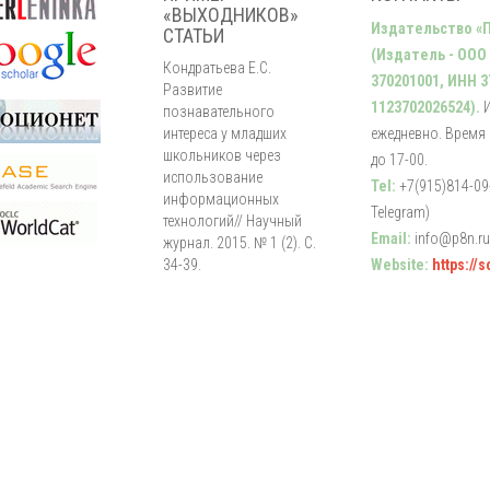
«ВЫХОДНИКОВ»
Издательство «
СТАТЬИ
(Издатель - ООО
Кондратьева Е.С.
370201001, ИНН 3
Развитие
1123702026524).
познавательного
интереса у младших
ежедневно. Время р
школьников через
до 17-00.
использование
Tel:
+7(915)814-09-
информационных
Telegram)
технологий// Научный
Email:
info@p8n.ru
журнал. 2015. № 1 (2). С.
34-39.
Website:
https://