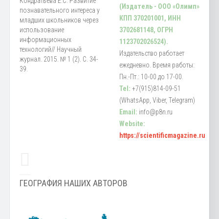
Кондратьева Е.С. Развитие
(Издатель - ООО «Олимп»
познавательного интереса у
КПП 370201001, ИНН
младших школьников через
использование
3702681148, ОГРН
информационных
1123702026524).
технологий// Научный
Издательство работает
журнал. 2015. № 1 (2). С. 34-
ежедневно. Время работы:
39.
Пн.-Пт.: 10-00 до 17-00.
Tel:
+7(915)814-09-51
(WhatsApp, Viber, Telegram)
Email:
info@p8n.ru
Website:
https://scientificmagazine.ru
ГЕОГРАФИЯ НАШИХ АВТОРОВ