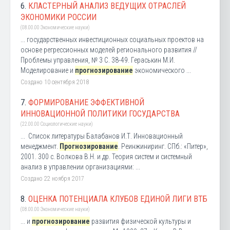
6.
КЛАСТЕРНЫЙ АНАЛИЗ ВЕДУЩИХ ОТРАСЛЕЙ
ЭКОНОМИКИ РОССИИ
(08.00.00 Экономические науки)
... государственных инвестиционных социальных проектов на
основе регрессионных моделей регионального развития //
Проблемы управления, № 3 С. 38-49. Гераськин М.И.
Моделирование и
прогнозирование
экономического ...
Создано 10 сентября 2018
7.
ФОРМИРОВАНИЕ ЭФФЕКТИВНОЙ
ИННОВАЦИОННОЙ ПОЛИТИКИ ГОСУДАРСТВА
(22.00.00 Социологические науки)
... Список литературы Балабанов И.Т. Инновационный
менеджмент.
Прогнозирование
. Реинжиниринг. СПб.: «Питер»,
2001. 300 с. Волкова В.Н. и др. Теория систем и системный
анализ в управлении организациями: ...
Создано 22 ноября 2017
8.
ОЦЕНКА ПОТЕНЦИАЛА КЛУБОВ ЕДИНОЙ ЛИГИ ВТБ
(08.00.00 Экономические науки)
... и
прогнозирование
развития физической культуры и