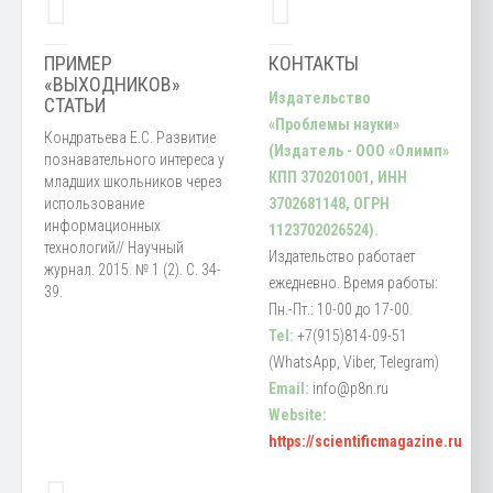
ПРИМЕР
КОНТАКТЫ
«ВЫХОДНИКОВ»
Издательство
СТАТЬИ
«Проблемы науки»
Кондратьева Е.С. Развитие
(Издатель - ООО «Олимп»
познавательного интереса у
КПП 370201001, ИНН
младших школьников через
использование
3702681148, ОГРН
информационных
1123702026524).
технологий// Научный
Издательство работает
журнал. 2015. № 1 (2). С. 34-
ежедневно. Время работы:
39.
Пн.-Пт.: 10-00 до 17-00.
Tel:
+7(915)814-09-51
(WhatsApp, Viber, Telegram)
Email:
info@p8n.ru
Website:
https://scientificmagazine.ru