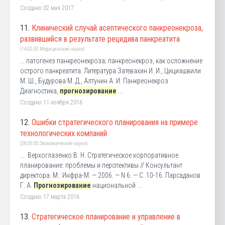
Создано 02 мая 2017
11.
Клинический случай асептического панкреонекроза,
развившийся в результате рецидива панкреатита
(14.00.00 Медицинские науки)
... патогенез панкреонекроза; панкреонекроз, как осложнение
острого панкреатита. Литература Затевахин И. И., Цициашвили
М. Ш., Будурова М. Д., Алтунин А. И. Панкреонекроз
Диагностика,
прогнозирование
...
Создано 11 ноября 2016
12.
Ошибки стратегического планирования на примере
технологических компаний
(08.00.00 Экономические науки)
... Верхоглазенко В. Н. Стратегическое корпоративное
планирование: проблемы и перспективы // Консультант
директора. М.: Инфра-М. — 2006. — N 6. — С. 10-16. Парсаданов
Г. А.
Прогнозирование
национальной ...
Создано 17 марта 2016
13.
Стратегическое планирование и управление в