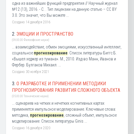
одна из важнейших функций предприятия // Научный журнал
№12 (13), 2016. - С. . Тип лицензии на данную статью – CC BY
3.0. Это значит, что Вы можете ...
Создано 14 декабря 2016
2.
ЭМОЦИИ И ПРОСТРАНСТВО
(09.00.00 Философские науки)
... взаимодействие, обмен эмоциями, искусственный интеллект,
социальное
прогнозирование
. Список литературы Биггс Б.
«Вышел хеджер из тумана». М., 2010. Изд-во Манн, Иванов и
Фербер. Булгаков Михаил. ...
Создано 30 ноября 2021
3.
О РАЗРАБОТКЕ И ПРИМЕНЕНИИ МЕТОДИКИ
ПРОГНОЗИРОВАНИЯ РАЗВИТИЯ СЛОЖНОГО ОБЪЕКТА
(05.00.00 Технические науки)
... сценариев на четких и нечетких когнитивных картах
применяется импульсное моделирование. Ключевые слова:
методика,
прогнозирование
, сложный объект, импульсное
моделирование. Список литературы Ginis ...
Создано 16 декабря 2020