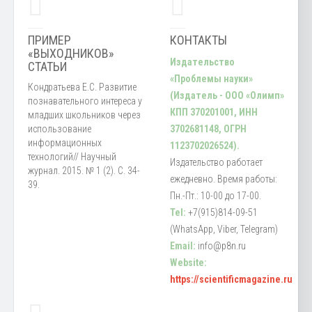
ПРИМЕР
КОНТАКТЫ
«ВЫХОДНИКОВ»
Издательство
СТАТЬИ
«Проблемы науки»
Кондратьева Е.С. Развитие
(Издатель - ООО «Олимп»
познавательного интереса у
КПП 370201001, ИНН
младших школьников через
использование
3702681148, ОГРН
информационных
1123702026524).
технологий// Научный
Издательство работает
журнал. 2015. № 1 (2). С. 34-
ежедневно. Время работы:
39.
Пн.-Пт.: 10-00 до 17-00.
Tel:
+7(915)814-09-51
(WhatsApp, Viber, Telegram)
Email:
info@p8n.ru
Website:
https://scientificmagazine.ru