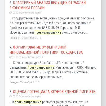
6.
КЛАСТЕРНЫЙ АНАЛИЗ ВЕДУЩИХ ОТРАСЛЕЙ
ЭКОНОМИКИ РОССИИ
(08.00.00 Экономические науки)
... государственных инвестиционных социальных проектов на
основе регрессионных моделей регионального развития //
Проблемы управления, № 3 С. 38-49. Гераськин М.И.
Моделирование и
прогнозирование
экономического ...
Создано 10 сентября 2018
7.
ФОРМИРОВАНИЕ ЭФФЕКТИВНОЙ
ИННОВАЦИОННОЙ ПОЛИТИКИ ГОСУДАРСТВА
(22.00.00 Социологические науки)
... Список литературы Балабанов И.Т. Инновационный
менеджмент.
Прогнозирование
. Реинжиниринг. СПб.: «Питер»,
2001. 300 с. Волкова В.Н. и др. Теория систем и системный
анализ в управлении организациями: ...
Создано 22 ноября 2017
8.
ОЦЕНКА ПОТЕНЦИАЛА КЛУБОВ ЕДИНОЙ ЛИГИ ВТБ
(08.00.00 Экономические науки)
... и
прогнозирование
развития физической культуры и