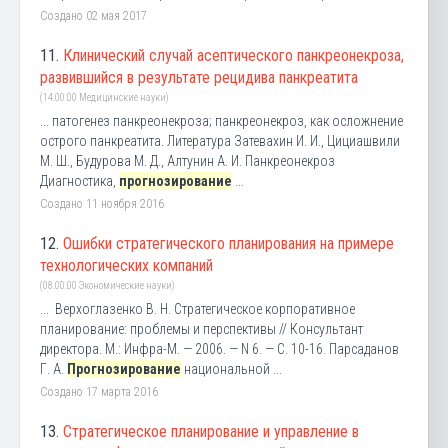
Создано 02 мая 2017
11.
Клинический случай асептического панкреонекроза,
развившийся в результате рецидива панкреатита
(14.00.00 Медицинские науки)
... патогенез панкреонекроза; панкреонекроз, как осложнение
острого панкреатита. Литература Затевахин И. И., Цициашвили
М. Ш., Будурова М. Д., Алтунин А. И. Панкреонекроз
Диагностика,
прогнозирование
...
Создано 11 ноября 2016
12.
Ошибки стратегического планирования на примере
технологических компаний
(08.00.00 Экономические науки)
... Верхоглазенко В. Н. Стратегическое корпоративное
планирование: проблемы и перспективы // Консультант
директора. М.: Инфра-М. — 2006. — N 6. — С. 10-16. Парсаданов
Г. А.
Прогнозирование
национальной ...
Создано 17 марта 2016
13.
Стратегическое планирование и управление в