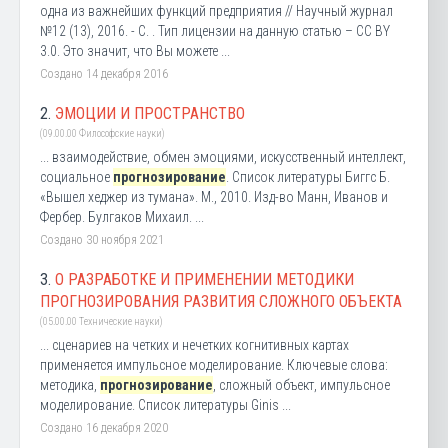
одна из важнейших функций предприятия // Научный журнал
№12 (13), 2016. - С. . Тип лицензии на данную статью – CC BY
3.0. Это значит, что Вы можете ...
Создано 14 декабря 2016
2.
ЭМОЦИИ И ПРОСТРАНСТВО
(09.00.00 Философские науки)
... взаимодействие, обмен эмоциями, искусственный интеллект,
социальное
прогнозирование
. Список литературы Биггс Б.
«Вышел хеджер из тумана». М., 2010. Изд-во Манн, Иванов и
Фербер. Булгаков Михаил. ...
Создано 30 ноября 2021
3.
О РАЗРАБОТКЕ И ПРИМЕНЕНИИ МЕТОДИКИ
ПРОГНОЗИРОВАНИЯ РАЗВИТИЯ СЛОЖНОГО ОБЪЕКТА
(05.00.00 Технические науки)
... сценариев на четких и нечетких когнитивных картах
применяется импульсное моделирование. Ключевые слова:
методика,
прогнозирование
, сложный объект, импульсное
моделирование. Список литературы Ginis ...
Создано 16 декабря 2020