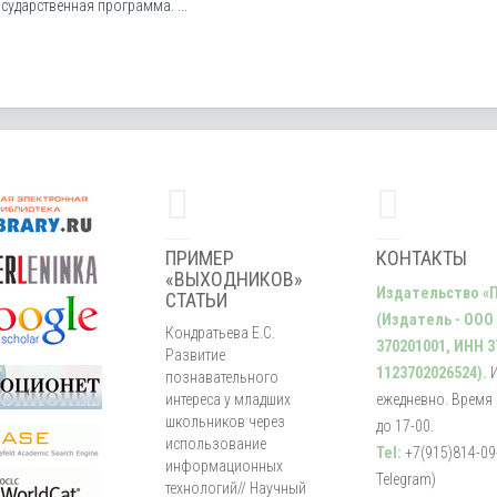
сударственная программа. ...
ПРИМЕР
КОНТАКТЫ
«ВЫХОДНИКОВ»
Издательство «
СТАТЬИ
(Издатель - ООО
Кондратьева Е.С.
370201001, ИНН 3
Развитие
1123702026524).
познавательного
интереса у младших
ежедневно. Время р
школьников через
до 17-00.
использование
Tel:
+7(915)814-09-
информационных
Telegram)
технологий// Научный