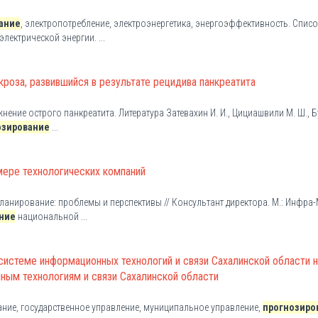
ание
, электропотребление, электроэнергетика, энергоэффективность. Списо
лектрической энергии. ...
кроза, развившийся в результате рецидива панкреатита
жнение острого панкреатита. Литература Затевахин И. И., Цициашвили М. Ш., 
озирование
...
мере технологических компаний
планирование: проблемы и перспективы // Консультант директора. М.: Инфра-
ние
национальной ...
 системе информационных технологий и связи Сахалинской области н
ным технологиям и связи Сахалинской области
ование, государственное управление, муниципальное управление,
прогнозиро