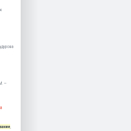
к
Будурова
М. —
а
вание
,