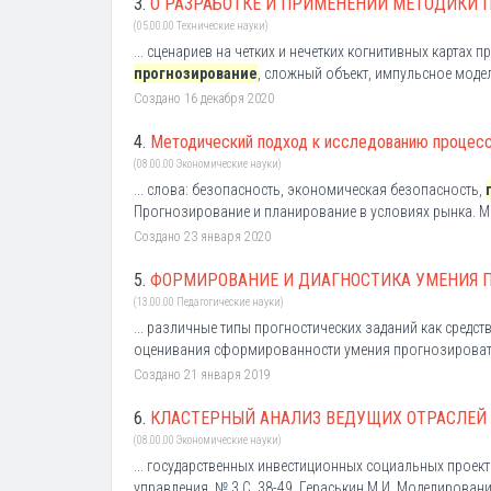
3.
О РАЗРАБОТКЕ И ПРИМЕНЕНИИ МЕТОДИКИ 
(05.00.00 Технические науки)
... сценариев на четких и нечетких когнитивных карта
прогнозирование
, сложный объект, импульсное модели
Создано 16 декабря 2020
4.
Методический подход к исследованию процесс
(08.00.00 Экономические науки)
... слова: безопасность, экономическая безопасность,
Прогнозирование и планирование в условиях рынка. М.: 
Создано 23 января 2020
5.
ФОРМИРОВАНИЕ И ДИАГНОСТИКА УМЕНИЯ П
(13.00.00 Педагогические науки)
... различные типы прогностических заданий как сред
оценивания сформированности умения прогнозироват
Создано 21 января 2019
6.
КЛАСТЕРНЫЙ АНАЛИЗ ВЕДУЩИХ ОТРАСЛЕЙ
(08.00.00 Экономические науки)
... государственных инвестиционных социальных проек
управления, № 3 С. 38-49. Гераськин М.И. Моделирован