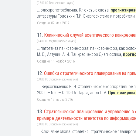
(05.00.00 Технические науки)
... электропотребления. Ключевые слова:
прогнозиров
литературы Головкин П.И. Энергосистема и потребители э
Создано 02 мая 2017
11.
Клинический случай асептического панкреоне
(14.00.00 Медицинские науки)
... патогенез панкреонекроза; панкреонекроз, как осло
М. Д., Алтунин А. И. Панкреонекроз Диагностика,
прогн
Создано 11 ноября 2016
12.
Ошибки стратегического планирования на при
(08.00.00 Экономические науки)
... Верхоглазенко В. Н. Стратегическое корпоративное 
2006. — N 6. — С. 10-16. Парсаданов Г. А.
Прогнозирова
Создано 17 марта 2016
13.
Стратегическое планирование и управление в
примере деятельности агентства по информацион
(08.00.00 Экономические науки)
... Ключевые слова: стратегия, стратегическое планир