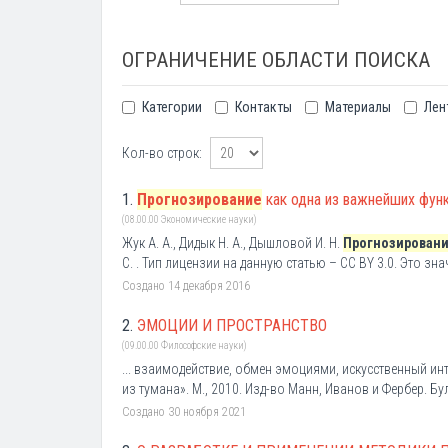
ОГРАНИЧЕНИЕ ОБЛАСТИ ПОИСКА
Категории
Контакты
Материалы
Лен
Кол-во строк:
1.
Прогнозирование
как одна из важнейших фун
(08.00.00 Экономические науки)
Жук А. А., Дидык Н. А., Дышловой И. Н.
Прогнозирован
С. . Тип лицензии на данную статью – CC BY 3.0. Это знач
Создано 14 декабря 2016
2.
ЭМОЦИИ И ПРОСТРАНСТВО
(09.00.00 Философские науки)
... взаимодействие, обмен эмоциями, искусственный ин
из тумана». М., 2010. Изд-во Манн, Иванов и Фербер. Бул
Создано 30 ноября 2021