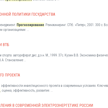
ОННОЙ ПОЛИТИКИ ГОСУДАРСТВА
менеджмент.
Прогнозирование
. Реинжиниринг. СПб.: «Питер», 2001. 300 с. В
ии организациями: ...
И ВТБ
спорта: автореферат дис. д.э.н. М., 1999. 37с. Кузин В.В. Экономика физиче
.А. Становление ...
ГО ПРОЕКТА
ки эффективности инвестиционного проекта в современных условиях. Ключе
е
, оценка, эффективность, развитие. ...
ЛЕНИЯ В СОВРЕМЕННОЙ ЭЛЕКТРОЭНЕРГЕТИКЕ РОССИИ