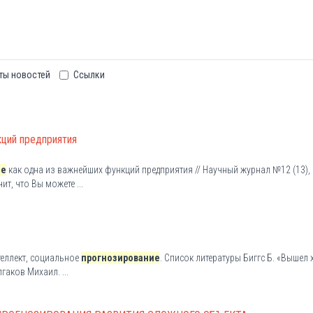
ты новостей
Ссылки
кций предприятия
ие
как одна из важнейших функций предприятия // Научный журнал №12 (13), 2
ит, что Вы можете ...
теллект, социальное
прогнозирование
. Список литературы Биггс Б. «Вышел 
гаков Михаил. ...