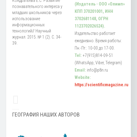
Кондратьева Е.С. Развитие
(Издатель - ООО «Олимп»
познавательного интереса у
КПП 370201001, ИНН
младших школьников через
использование
3702681148, ОГРН
информационных
1123702026524).
технологий// Научный
Издательство работает
журнал. 2015. № 1 (2). С. 34-
ежедневно. Время работы:
39.
Пн.-Пт.: 10-00 до 17-00.
Tel:
+7(915)814-09-51
(WhatsApp, Viber, Telegram)
Email:
info@p8n.ru
Website:
https://scientificmagazine.ru
ГЕОГРАФИЯ НАШИХ АВТОРОВ