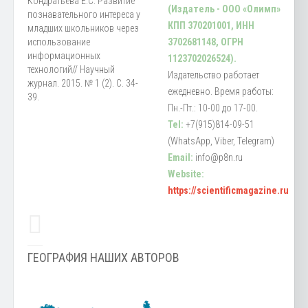
Кондратьева Е.С. Развитие
(Издатель - ООО «Олимп»
познавательного интереса у
КПП 370201001, ИНН
младших школьников через
использование
3702681148, ОГРН
информационных
1123702026524).
технологий// Научный
Издательство работает
журнал. 2015. № 1 (2). С. 34-
ежедневно. Время работы:
39.
Пн.-Пт.: 10-00 до 17-00.
Tel:
+7(915)814-09-51
(WhatsApp, Viber, Telegram)
Email:
info@p8n.ru
Website:
https://scientificmagazine.ru
ГЕОГРАФИЯ НАШИХ АВТОРОВ