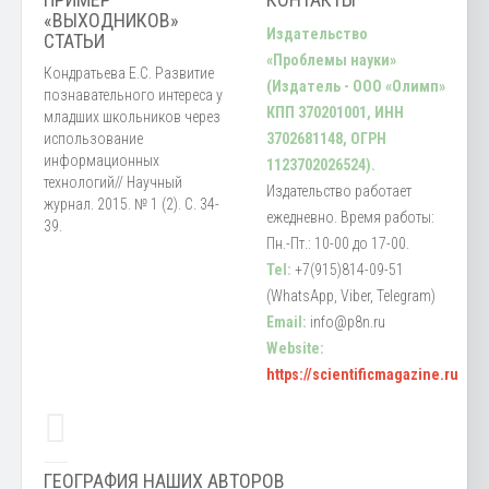
«ВЫХОДНИКОВ»
Издательство
СТАТЬИ
«Проблемы науки»
Кондратьева Е.С. Развитие
(Издатель - ООО «Олимп»
познавательного интереса у
КПП 370201001, ИНН
младших школьников через
использование
3702681148, ОГРН
информационных
1123702026524).
технологий// Научный
Издательство работает
журнал. 2015. № 1 (2). С. 34-
ежедневно. Время работы:
39.
Пн.-Пт.: 10-00 до 17-00.
Tel:
+7(915)814-09-51
(WhatsApp, Viber, Telegram)
Email:
info@p8n.ru
Website:
https://scientificmagazine.ru
ГЕОГРАФИЯ НАШИХ АВТОРОВ