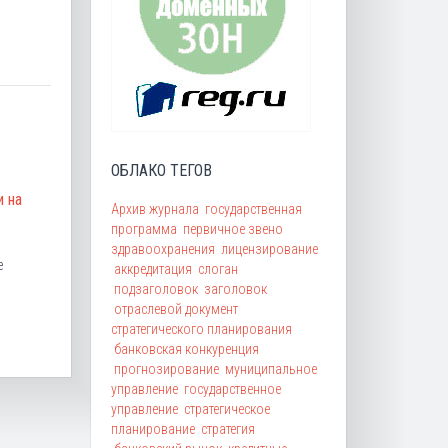
ОБЛАКО ТЕГОВ
и на
Архив журнала
государственная
программа
первичное звено
здравоохранения
лицензирование
е
аккредитация
слоган
подзаголовок
заголовок
отраслевой документ
стратегического планирования
банковская конкуренция
прогнозирование
муниципальное
управление
государственное
управление
стратегическое
планирование
стратегия