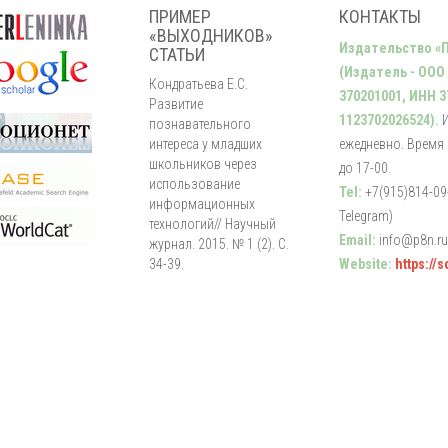
ПРИМЕР
КОНТАКТЫ
«ВЫХОДНИКОВ»
Издательство «
СТАТЬИ
(Издатель - ООО
Кондратьева Е.С.
370201001, ИНН 3
Развитие
1123702026524).
познавательного
интереса у младших
ежедневно. Время р
школьников через
до 17-00.
использование
Tel:
+7(915)814-09-
информационных
Telegram)
технологий// Научный
Email:
info@p8n.ru
журнал. 2015. № 1 (2). С.
34-39.
Website:
https://