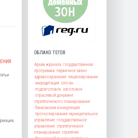
ОБЛАКО ТЕГОВ
НЕНИЯ
Архив журнала
государственная
программа
первичное звено
й статьи
здравоохранения
лицензирование
аккредитация
слоган
подзаголовок
заголовок
отраслевой документ
стратегического планирования
банковская конкуренция
прогнозирование
муниципальное
управление
государственное
ормация,
управление
стратегическое
планирование
стратегия