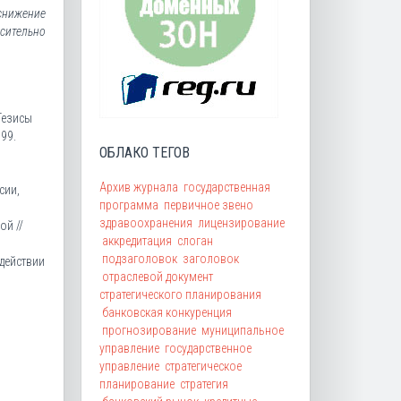
снижение
сительно
Тезисы
99.
ОБЛАКО ТЕГОВ
Архив журнала
государственная
сии,
программа
первичное звено
здравоохранения
лицензирование
ой //
аккредитация
слоган
подзаголовок
заголовок
здействии
отраслевой документ
стратегического планирования
банковская конкуренция
прогнозирование
муниципальное
управление
государственное
управление
стратегическое
планирование
стратегия