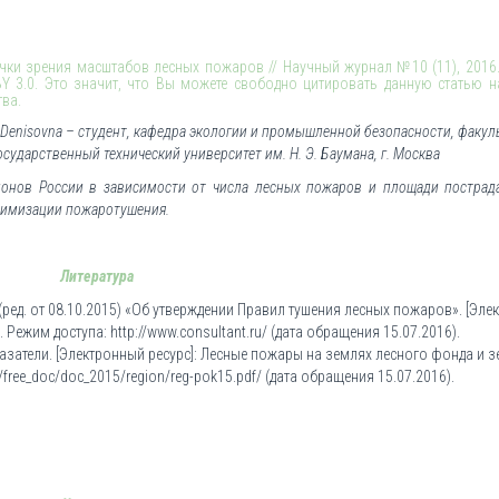
чки зрения масштабов лесных пожаров // Научный журнал №10 (11), 2016. 
BY 3.0. Это значит, что Вы можете свободно цитировать данную статью 
тва.
a Denisovna – студент, кафедра экологии и промышленной безопасности, факул
ударственный технический университет им. Н. Э. Баумана, г. Москва
гионов России в зависимости от числа лесных пожаров и площади пострад
тимизации пожаротушения.
Литература
(ред. от 08.10.2015) «Об утверждении Правил тушения лесных пожаров». [Эл
. Режим доступа: http://www.consultant.ru/ (дата обращения 15.07.2016).
затели. [Электронный ресурс]: Лесные пожары на землях лесного фонда и 
/free_doc/doc_2015/region/reg-pok15.pdf/ (дата обращения 15.07.2016).