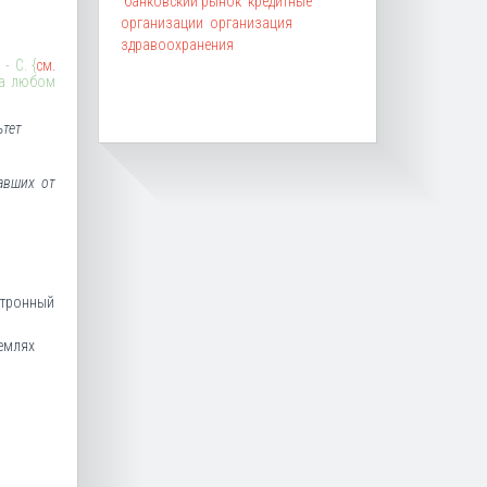
банковский рынок
кредитные
организации
организация
здравоохранения
- С. {
см.
на любом
ьтет
авших от
ектронный
землях