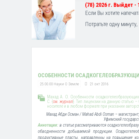
(78) 2026 г. Выйдет -
Если Вы хотите напечат
Потратьте одну минуту,
ОСОБЕННОСТИ ОСАДКОГЕЛЕОБРАЗУЮЩИ
25.00.00 Науки О Земле
21 окт 2016
Махад А. О. Особенности осадкогелеобразующих 
С. {
см. журнал
}. Тип лицензии на данную статью –
носителе и в любом формате при указании авторс
Махад Абди Осман / Mahad Abdi Osman – магистрант
Уфимский государст
Аннотация:
в статье рассматриваются осадкогелеобраз
обводненности добываемой продукции. Осадкогелео
продуктивные пласты, направленны на повышение ко