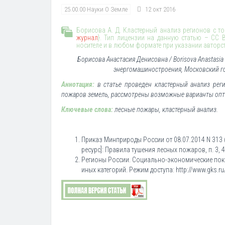
25.00.00 Науки О Земле
12 окт 2016
Борисова А. Д. Кластерный анализ регионов с то
журнал
}. Тип лицензии на данную статью – CC 
носителе и в любом формате при указании авторс
Борисова Анастасия Денисовна / Borisova Anastasi
энергомашиностроения, Московский гос
Аннотация:
в статье проведен кластерный анализ ре
пожаров земель, рассмотрены возможные варианты оп
Ключевые слова:
лесные пожары, кластерный анализ.
Приказ Минприроды России от 08.07.2014 N 313 
ресурс]: Правила тушения лесных пожаров, п. 3, 4
Регионы России. Социально-экономические пока
иных категорий. Режим доступа: http://www.gks.ru