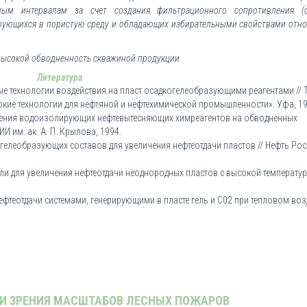
м интервалам за счет создания фильтрационного сопротивления (
ьтрующихся в пористую среду и обладающих избирательными свойствами отно
высокой обводненность скважиной продукции.
Литература
овые технологии воздействия на пласт осадкогелеобразующими реагентами // 
окие технологии для нефтяной и нефтехимической промышленности». Уфа, 19
енения водоизолирующих нефтевытесняющих химреагентов на обводненных
И им. ак. А. П. Крылова, 1994.
 гелеобразующих составов для увеличения нефтеотдачи пластов // Нефть Рос
гели для увеличения нефтеотдачи неоднородных пластов с высокой температур
 нефтеотдачи системами, генерирующими в пласте гель и С02 при тепловом во
КИ ЗРЕНИЯ МАСШТАБОВ ЛЕСНЫХ ПОЖАРОВ