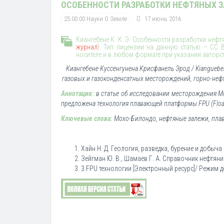
ОСОБЕННОСТИ РАЗРАБОТКИ НЕФТЯНЫХ
25.00.00 Науки О Земле
17 июнь 2016
Киангебене К. К. Э. Особенности разработки нефт
журнал
}. Тип лицензии на данную статью – CC 
носителе и в любом формате при указании авторс
Киангебене Куссенгунена Крисфанель Эрод / Kiangueben
газовых и газоконденсатных месторождений, горно-нефт
Аннотация:
в статье об исследовании месторождения М
предложена технология плавающей платформы FPU (Floati
Ключевые слова:
Мохо-Билондо, нефтяные залежи, плав
Хайн Н. Д. Геология, разведка, бурение и добыча 
Зейгман Ю. В., Шамаев Г. А. Справочник нефтяника.
3.FPU технологии [Электронный ресурс]/ Режим до