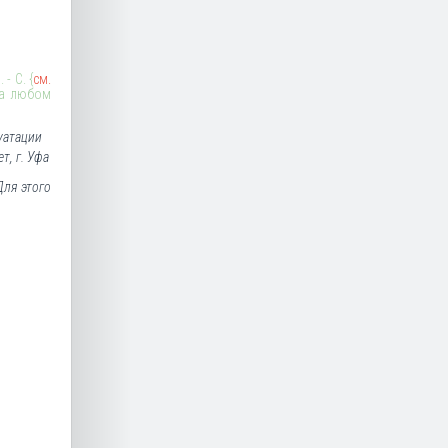
- С. {
см.
на любом
уатации
, г. Уфа
Для этого