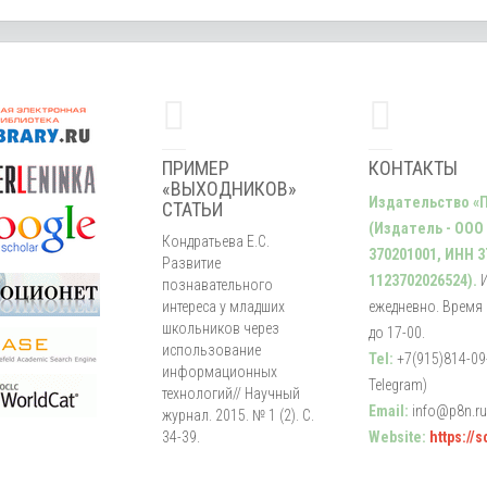
ПРИМЕР
КОНТАКТЫ
«ВЫХОДНИКОВ»
Издательство «
СТАТЬИ
(Издатель - ООО
Кондратьева Е.С.
370201001, ИНН 3
Развитие
1123702026524).
познавательного
интереса у младших
ежедневно. Время р
школьников через
до 17-00.
использование
Tel:
+7(915)814-09-
информационных
Telegram)
технологий// Научный
Email:
info@p8n.ru
журнал. 2015. № 1 (2). С.
34-39.
Website:
https://