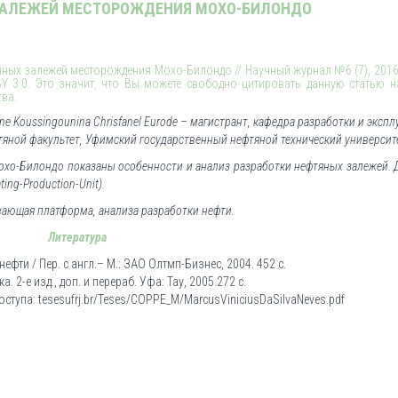
 ЗАЛЕЖЕЙ МЕСТОРОЖДЕНИЯ МОХО-БИЛОНДО
яных залежей месторождения Мохо-Билондо // Научный журнал №6 (7), 2016. 
BY 3.0. Это значит, что Вы можете свободно цитировать данную статью 
тва.
e Koussingounina Chrisfanel Eurode – магистрант, кафедра разработки и экспл
яной факультет, Уфимский государственный нефтяной технический университет
охо-Билондо показаны особенности и анализ разработки нефтяных залежей. 
ng-Production-Unit).
ающая платформа, анализа разработки нефти.
Литература
нефти / Пер. с англ.– М.: ЗАО Олтмп-Бизнес, 2004. 452 с.
 2-е изд., доп. и перераб. Уфа: Тау, 2005.272 с.
ступа: tesesufrj.br/Teses/COPPE_M/MarcusViniciusDaSilvaNeves.pdf