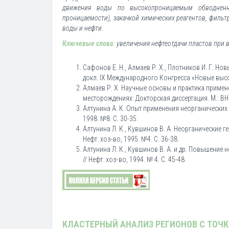
движения воды по высокопроницаемым обводненны
проницаемости), закачкой химических реагентов, фил
воды и нефти.
Ключевые слова:
увеличения нефтеотдачи пластов при 
Сафонов Е. Н., Алмаев Р. Х., Плотников И. Г. Н
докл. IX Международного Конгресса «Новые выс
Алмаев Р. Х. Научные основы и практика прим
месторождениях: Докторская диссертация. М.: ВНИ
Алтунина А. К. Опыт применения неорганических
1998. №8. С. 30-35.
Алтунина Л. К., Кувшинов В. А. Неорганические 
Нефт. хоз-во, 1995. №4. С. 36-38.
Алтунина Л. К., Кувшинов В. А. и др. Повышение
// Нефт. хоз-во, 1994. № 4. С. 45-48.
КЛАСТЕРНЫЙ АНАЛИЗ РЕГИОНОВ С ТОЧ