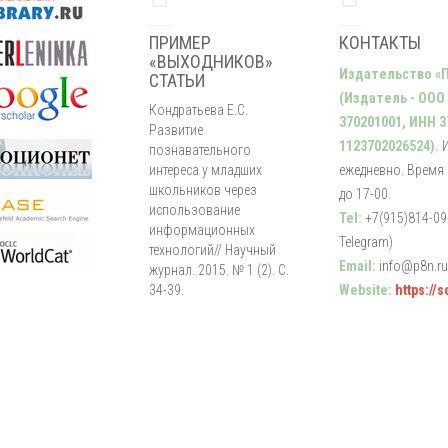
ПРИМЕР
КОНТАКТЫ
«ВЫХОДНИКОВ»
Издательство «
СТАТЬИ
(Издатель - ООО
Кондратьева Е.С.
370201001, ИНН 3
Развитие
1123702026524).
познавательного
интереса у младших
ежедневно. Время р
школьников через
до 17-00.
использование
Tel:
+7(915)814-09-
информационных
Telegram)
технологий// Научный
Email:
info@p8n.ru
журнал. 2015. № 1 (2). С.
34-39.
Website:
https://