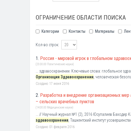
ОГРАНИЧЕНИЕ ОБЛАСТИ ПОИСКА
Категории
Контакты
Материалы
Лен
Кол-во строк:
1.
Россия - мировой игрок в глобальном здравоох
(23.00.00 Политические науки)
... здравоохранении. Ключевые слова: глобальное здр
Организация Здравоохранения
, человеческая безопа
Создано 17 июня 2016
2.
Разработка и внедрение организационных мер 
– сельских врачебных пунктов
(14.00.00 Медицинские науки)
... // Научный журнал №1 (2), 2016 Юсупалиев Баходир 
здравоохранения
, Ташкентский институт усовершенство
Создано 01 февраля 2016