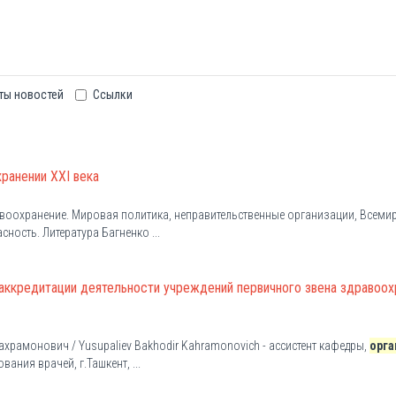
ты новостей
Ссылки
ранении XXI века
авоохранение. Мировая политика, неправительственные организации, Всеми
сность. Литература Багненко ...
аккредитации деятельности учреждений первичного звена здравоох
Кахрамонович / Yusupaliev Bakhodir Kahramonovich - ассистент кафедры,
орга
вания врачей, г.Ташкент, ...