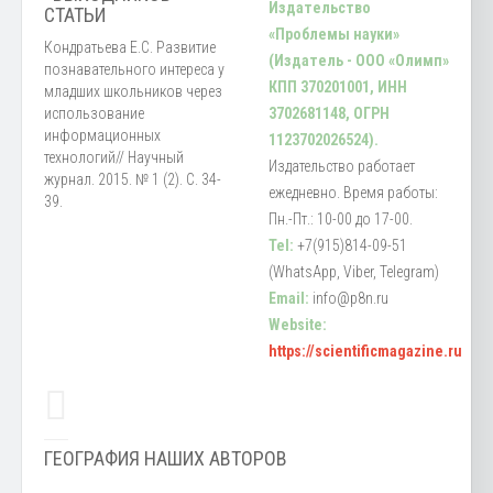
Издательство
СТАТЬИ
«Проблемы науки»
Кондратьева Е.С. Развитие
(Издатель - ООО «Олимп»
познавательного интереса у
КПП 370201001, ИНН
младших школьников через
использование
3702681148, ОГРН
информационных
1123702026524).
технологий// Научный
Издательство работает
журнал. 2015. № 1 (2). С. 34-
ежедневно. Время работы:
39.
Пн.-Пт.: 10-00 до 17-00.
Tel:
+7(915)814-09-51
(WhatsApp, Viber, Telegram)
Email:
info@p8n.ru
Website:
https://scientificmagazine.ru
ГЕОГРАФИЯ НАШИХ АВТОРОВ