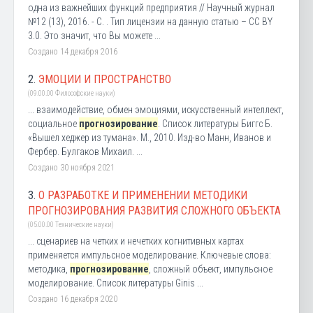
одна из важнейших функций предприятия // Научный журнал
№12 (13), 2016. - С. . Тип лицензии на данную статью – CC BY
3.0. Это значит, что Вы можете ...
Создано 14 декабря 2016
2.
ЭМОЦИИ И ПРОСТРАНСТВО
(09.00.00 Философские науки)
... взаимодействие, обмен эмоциями, искусственный интеллект,
социальное
прогнозирование
. Список литературы Биггс Б.
«Вышел хеджер из тумана». М., 2010. Изд-во Манн, Иванов и
Фербер. Булгаков Михаил. ...
Создано 30 ноября 2021
3.
О РАЗРАБОТКЕ И ПРИМЕНЕНИИ МЕТОДИКИ
ПРОГНОЗИРОВАНИЯ РАЗВИТИЯ СЛОЖНОГО ОБЪЕКТА
(05.00.00 Технические науки)
... сценариев на четких и нечетких когнитивных картах
применяется импульсное моделирование. Ключевые слова:
методика,
прогнозирование
, сложный объект, импульсное
моделирование. Список литературы Ginis ...
Создано 16 декабря 2020