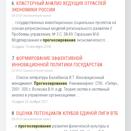
6.
КЛАСТЕРНЫЙ АНАЛИЗ ВЕДУЩИХ ОТРАСЛЕЙ
ЭКОНОМИКИ РОССИИ
(08.00.00 Экономические науки)
... государственных инвестиционных социальных проектов на
основе регрессионных моделей регионального развития //
Проблемы управления, № 3 С. 38-49. Гераськин М.И.
Моделирование и
прогнозирование
экономического ...
Создано 10 сентября 2018
7.
ФОРМИРОВАНИЕ ЭФФЕКТИВНОЙ
ИННОВАЦИОННОЙ ПОЛИТИКИ ГОСУДАРСТВА
(22.00.00 Социологические науки)
... Список литературы Балабанов И.Т. Инновационный
менеджмент.
Прогнозирование
. Реинжиниринг. СПб.: «Питер»,
2001. 300 с. Волкова В.Н. и др. Теория систем и системный
анализ в управлении организациями: ...
Создано 22 ноября 2017
8.
ОЦЕНКА ПОТЕНЦИАЛА КЛУБОВ ЕДИНОЙ ЛИГИ ВТБ
(08.00.00 Экономические науки)
... и
прогнозирование
развития физической культуры и