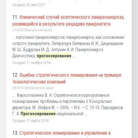
Создано 02 мая 2017
11.
Клинический случай асептического панкреонекроза,
развившийся в результате рецидива панкреатита
(14.00.00 Медицинские науки)
... патогенез панкреонекроза; панкреонекроз, как осложнение
острого панкреатита. Литература Затевахин И. И., Цициашвили
М. Ш., Будурова М. Д., Алтунин А. И. Панкреонекроз
Диагностика,
прогнозирование
...
Создано 11 ноября 2016
12.
Ошибки стратегического планирования на примере
технологических компаний
(08.00.00 Экономические науки)
... Верхоглазенко В. Н. Стратегическое корпоративное
планирование: проблемы и перспективы // Консультант
директора. М.: Инфра-М. — 2006. — N 6. — С. 10-16. Парсаданов
Г. А.
Прогнозирование
национальной ...
Создано 17 марта 2016
13.
Стратегическое планирование и управление в