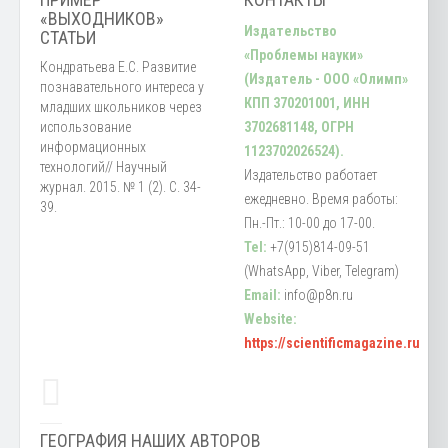
«ВЫХОДНИКОВ»
Издательство
СТАТЬИ
«Проблемы науки»
Кондратьева Е.С. Развитие
(Издатель - ООО «Олимп»
познавательного интереса у
КПП 370201001, ИНН
младших школьников через
использование
3702681148, ОГРН
информационных
1123702026524).
технологий// Научный
Издательство работает
журнал. 2015. № 1 (2). С. 34-
ежедневно. Время работы:
39.
Пн.-Пт.: 10-00 до 17-00.
Tel:
+7(915)814-09-51
(WhatsApp, Viber, Telegram)
Email:
info@p8n.ru
Website:
https://scientificmagazine.ru
ГЕОГРАФИЯ НАШИХ АВТОРОВ