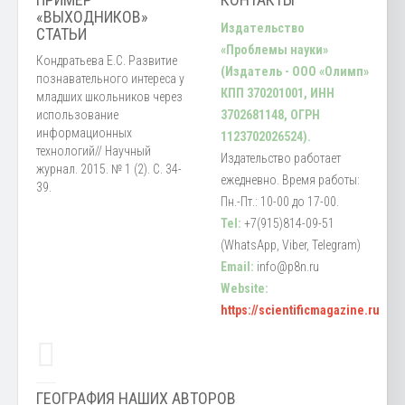
«ВЫХОДНИКОВ»
Издательство
СТАТЬИ
«Проблемы науки»
Кондратьева Е.С. Развитие
(Издатель - ООО «Олимп»
познавательного интереса у
КПП 370201001, ИНН
младших школьников через
использование
3702681148, ОГРН
информационных
1123702026524).
технологий// Научный
Издательство работает
журнал. 2015. № 1 (2). С. 34-
ежедневно. Время работы:
39.
Пн.-Пт.: 10-00 до 17-00.
Tel:
+7(915)814-09-51
(WhatsApp, Viber, Telegram)
Email:
info@p8n.ru
Website:
https://scientificmagazine.ru
ГЕОГРАФИЯ НАШИХ АВТОРОВ