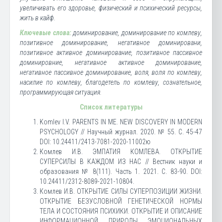
увеличивать его здоровье, физический и психический ресурсы,
жить в кайф.
Ключевые слова:
доминирование, доминирование по комлеву,
позитивное доминирование, негативное доминировани,
позитивное активное доминирование, позитивное пассивное
доминировние, негативное активное доминирование,
негативное пассивное доминирование, воля, воля по комлеву,
насилие по комлеву, благодетель по комлеву, сознательное,
программирующая ситуация.
Список литературы
Komlev I.V. PARENTS IN ME. NEW DISCOVERY IN MODERN
PSYCHOLOGY // Научный журнал. 2020. № 55. С. 45-47
DOI: 10.24411/2413-7081-2020-11002ю
Комлев И.В. ЭМПАТИЯ КОМЛЕВА. ОТКРЫТИЕ
СУПЕРСИЛЫ В КАЖДОМ ИЗ НАС // Вестник науки и
образования № 8(111). Часть 1. 2021. С. 83-90. DOI:
10.24411/2312-8089-2021-10804.
Комлев И.В. ОТКРЫТИЕ СИЛЫ СУПЕРПОЗИЦИИ ЖИЗНИ.
ОТКРЫТИЕ БЕЗУСЛОВНОЙ ГЕНЕТИЧЕСКОЙ НОРМЫ
ТЕЛА И СОСТОЯНИЯ ПСИХИКИ. ОТКРЫТИЕ И ОПИСАНИЕ
ИНФОРМАЦИОННОЙ ПРИРОДЫ ЭМОЦИОНАЛЬНЫХ