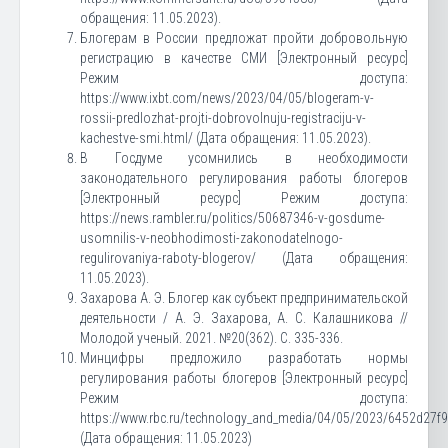
обращения: 11.05.2023).
Блогерам в России предложат пройти добровольную
регистрацию в качестве СМИ [Электронный ресурс]
Режим доступа:
https://www.ixbt.com/news/2023/04/05/blogeram-v-
rossii-predlozhat-projti-dobrovolnuju-registraciju-v-
kachestve-smi.html/ (Дата обращения: 11.05.2023).
В Госдуме усомнились в необходимости
законодательного регулирования работы блогеров
[Электронный ресурс] Режим доступа:
https://news.rambler.ru/politics/50687346-v-gosdume-
usomnilis-v-neobhodimosti-zakonodatelnogo-
regulirovaniya-raboty-blogerov/ (Дата обращения:
11.05.2023).
Захарова А. Э. Блогер как субъект предпринимательской
деятельности / А. Э. Захарова, А. С. Калашникова //
Молодой ученый. 2021. №20(362). С. 335-336.
Минцифры предложило разработать нормы
регулирования работы блогеров [Электронный ресурс]
Режим доступа:
https://www.rbc.ru/technology_and_media/04/05/2023/6452d27
(Дата обращения: 11.05.2023)