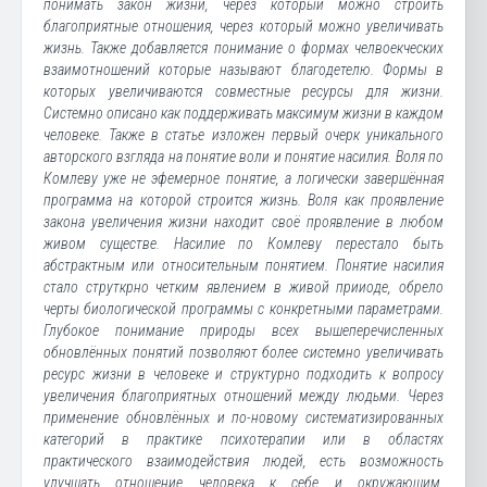
понимать закон жизни, через который можно строить
благоприятные отношения, через который можно увеличивать
жизнь. Также добавляется понимание о формах челвоекческих
взаимотношений которые называют благодетелю. Формы в
которых увеличиваются совместные ресурсы для жизни.
Системно описано как поддерживать максимум жизни в каждом
человеке. Также в статье изложен первый очерк уникального
авторского взгляда на понятие воли и понятие насилия. Воля по
Комлеву уже не эфемерное понятие, а логически завершённая
программа на которой строится жизнь. Воля как проявление
закона увеличения жизни находит своё проявление в любом
живом существе. Насилие по Комлеву перестало быть
абстрактным или относительным понятием. Понятие насилия
стало струткрно четким явлением в живой прииоде, обрело
черты биологической программы с конкретными параметрами.
Глубокое понимание природы всех вышеперечисленных
обновлённых понятий позволяют более системно увеличивать
ресурс жизни в человеке и структурно подходить к вопросу
увеличения благоприятных отношений между людьми. Через
применение обновлённых и по-новому систематизированных
категорий в практике психотерапии или в областях
практического взаимодействия людей, есть возможность
улучшать отношение человека к себе и окружающим,