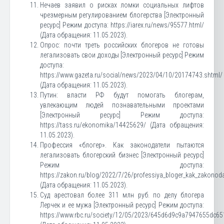
Нечаев заявил о рисках ломки социальных лифтов
чрезмерным регулированием блогерства [Электронный
ресурс] Режим доступа: https://iarex.ru/news/95577.html/
(Дата обращения: 11.05.2023).
Опрос: почти треть российских блогеров не готовы
легализовать свои доходы [Электронный ресурс] Режим
доступа:
https://www.gazeta.ru/social/news/2023/04/10/20174743.shtml/
(Дата обращения: 11.05.2023).
Путин: власти РФ будут помогать блогерам,
увлекающим людей познавательными проектами
[Электронный ресурс] Режим доступа:
https://tass.ru/ekonomika/14425629/ (Дата обращения:
11.05.2023).
Профессия «блогер». Как законодатели пытаются
легализовать блогерский бизнес [Электронный ресурс]
Режим доступа:
https://zakon.ru/blog/2022/7/26/professiya_bloger_kak_zakonodat
(Дата обращения: 11.05.2023).
Суд арестовал более 311 млн руб. по делу блогера
Лерчек и ее мужа [Электронный ресурс] Режим доступа:
https://www.rbc.ru/society/12/05/2023/645d6d9c9a7947655dc65