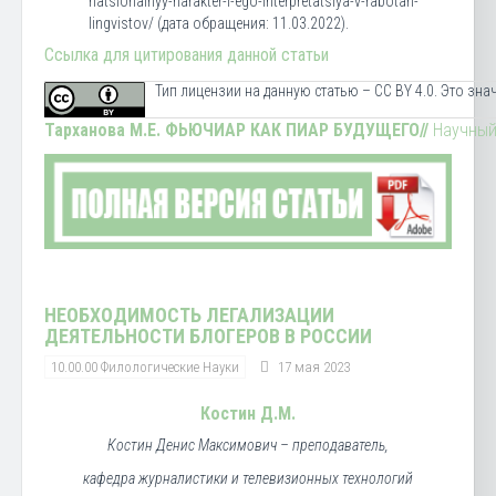
natsionalnyy-harakter-i-ego-interpretatsiya-v-rabotah-
lingvistov/ (дата обращения: 11.03.2022).
Ссылка для цитирования данной статьи
Тип лицензии на данную статью – CC BY 4.0. Это зн
Тарханова М.Е.
ФЬЮЧИАР КАК ПИАР БУДУЩЕГО
//
Научный 
НЕОБХОДИМОСТЬ ЛЕГАЛИЗАЦИИ
ДЕЯТЕЛЬНОСТИ БЛОГЕРОВ В РОССИИ
10.00.00 Филологические Науки
17 мая 2023
Костин Д.М.
Костин Денис Максимович – преподаватель,
кафедра журналистики и телевизионных технологий