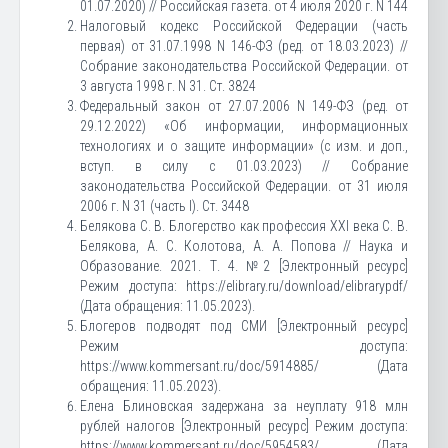
01.07.2020) // Российская газета. от 4 июля 2020 г. N 144
Налоговый кодекс Российской Федерации (часть
первая) от 31.07.1998 N 146-ФЗ (ред. от 18.03.2023) //
Собрание законодательства Российской Федерации. от
3 августа 1998 г. N 31. Ст. 3824
Федеральный закон от 27.07.2006 N 149-ФЗ (ред. от
29.12.2022) «Об информации, информационных
технологиях и о защите информации» (с изм. и доп.,
вступ. в силу с 01.03.2023) // Собрание
законодательства Российской Федерации. от 31 июля
2006 г. N 31 (часть I). Ст. 3448
Белякова С. В. Блогерство как профессия XXI века С. В.
Белякова, А. С. Колотова, А. А. Попова // Наука и
Образование. 2021. Т. 4. №2 [Электронный ресурс]
Режим доступа: https://elibrary.ru/download/elibrarypdf/
(Дата обращения: 11.05.2023).
Блогеров подводят под СМИ [Электронный ресурс]
Режим доступа:
https://www.kommersant.ru/doc/5914885/ (Дата
обращения: 11.05.2023).
Елена Блиновская задержана за неуплату 918 млн
рублей налогов [Электронный ресурс] Режим доступа:
https://www.kommersant.ru/doc/5954583/ (Дата