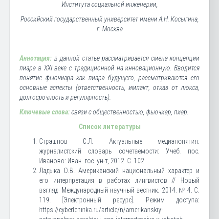
Института социальной инженерии,
Российский государственный университет имени А.Н. Косыгина,
г. Москва
Аннотация:
в данной статье рассматривается смена концепции
пиара в XXI веке с традиционной на инновационную. Вводится
понятие фьючиара как пиара будущего, рассматриваются его
основные аспекты (ответственность, импакт, отказ от люкса,
долгосрочность и регулярность).
Ключевые слова:
связи с общественностью, фьючиар, пиар.
Список литературы
Страшнов С.Л. Актуальные медиапонятия:
журналистский словарь сочетаемости: Учеб. пос.
Иваново: Иван. гос. ун-т, 2012. С. 102.
Ладыка О.В. Американский национальный характер и
его интерпретация в работах лингвистов // Новый
взгляд. Международный научный вестник. 2014. № 4. С.
119. [Электронный ресурс]. Режим доступа:
https://cyberleninka.ru/article/n/amerikanskiy-