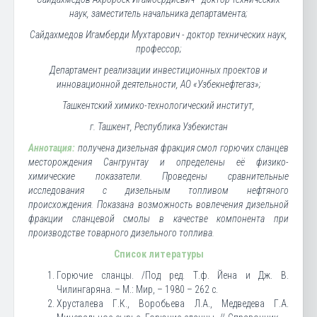
наук, заместитель начальника департамента;
Сайдахмедов Игамберди Мухтарович - доктор технических наук,
профессор;
Департамент реализации инвестиционных проектов и
инновационной деятельности, АО «Узбекнефтегаз»;
Ташкентский химико-технологический институт,
г. Ташкент, Республика Узбекистан
Аннотация:
получена дизельная фракция смол горючих сланцев
месторождения Сангрунтау и определены её физико-
химические показатели. Проведены сравнительные
исследования с дизельным топливом нефтяного
происхождения. Показана возможность вовлечения дизельной
фракции сланцевой смолы в качестве компонента при
производстве товарного дизельного топлива.
Список литературы
Горючие сланцы. /Под ред. Т.ф. Йена и Дж. В.
Чилингаряна. – М.: Мир, – 1980 – 262 с.
Хрусталева Г.К., Воробьева Л.А., Медведева Г.А.